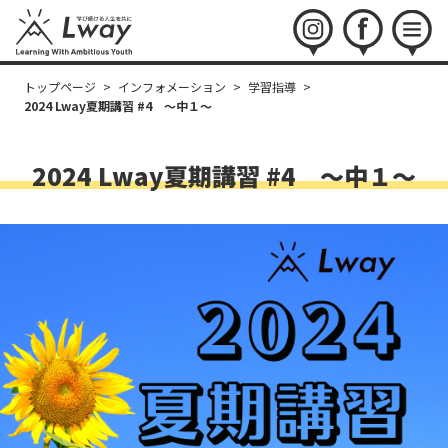
instagram
facebook
menu
トップページ
>
インフォメーション
>
学習指導
>
2024 Lway夏期講習 #4 〜中１〜
2024 Lway夏期講習 #4 〜中１〜