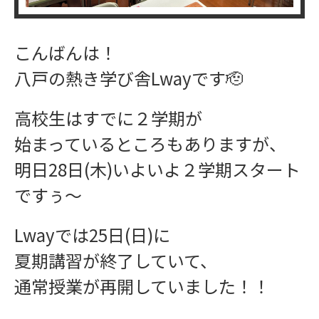
こんばんは！
ワークショップ
八戸の熱き学び舎Lwayです🫡
高校生はすでに２学期が
始まっているところもありますが、
明日28日(木)いよいよ２学期スタート
学習指導
ですぅ〜
Lwayでは25日(日)に
夏期講習が終了していて、
通常授業が再開していました！！
インフォメーション