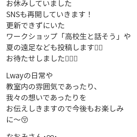
お休みしていました
SNSも再開していきます！
更新できずにいた
ワークショップ「高校生と話そう」や
お問い合わせ
夏の遠足なども投稿します☝🏻
お待たせしました🙇🏻‍♂️
Lwayの日常や
教室内の雰囲気であったり、
我々の想いであったりを
お伝えしきますので今後もお楽しみ
に〜😚
なおみさん･∞･