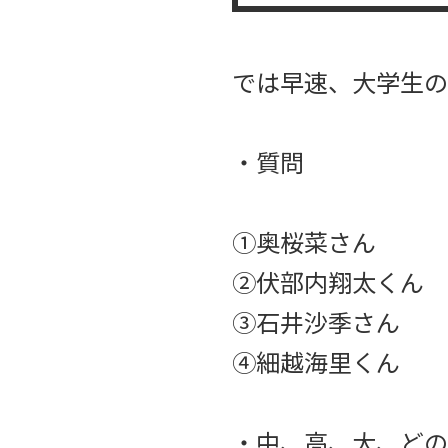
では早速、大学生の
・質問
①奥桜菜さん
②伏部内翔太くん
③石井沙季さん
④細越海里くん
・中、高、大、どの