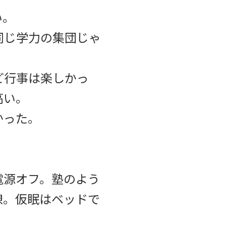
い。
同じ学力の集団じゃ
ど行事は楽しかっ
高い。
かった。
電源オフ。塾のよう
憩。仮眠はベッドで