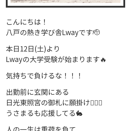
こんにちは！
八戸の熱き学び舎Lwayです🫡
本日12日(土)より
Lwayの大学受験が始まります🔥
気持ちで負けるな！！！
出勤前に玄関にある
日光東照宮の御札に願掛け🙇🏻‍♂️
うさまるも応援してる🐇
人の一生は重荷を負て
ワークショップ