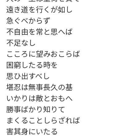
遠き道を行くが如し
急ぐべからず
不自由を常と思へば
不足なし
こころに望みおこらば
学習指導
困窮したる時を
思ひ出すべし
堪忍は無事長久の基
いかりは敵とおもへ
勝事ばかり知りて
まくることしらざれば
インフォメーション
害其身にいたる