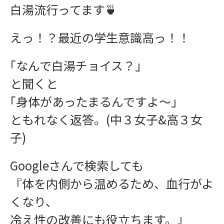
インフォメーション
白湯流行ってます🍵
えっ！？最近の学生意識高っ！！
｢なんで白湯チョイス？｣
と聞くと
｢身体があったまるんですよ〜｣
お問い合わせ
ともれなく返答。(中３女子&高３女
子)
Googleさんで検索しても
『体を内側から温めるため、血行がよ
くなり、
冷え性の改善にも役立ちます。』