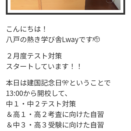
こんにちは！
八戸の熱き学び舎Lwayです🫡
２月度テスト対策
スタートしています！！
ワークショップ
本日は建国記念日🎌ということで
13:00から開校して、
中１・中２テスト対策
＆高１・高２考査に向けた自習
学習指導
＆中３・高３受験に向けた自習