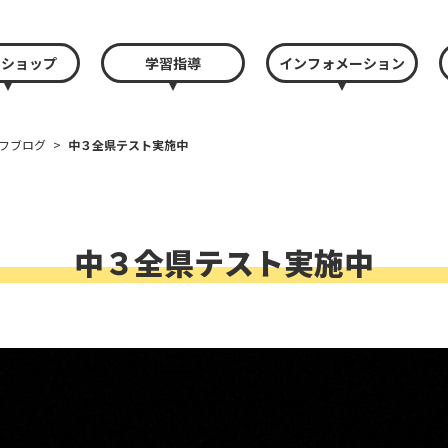
クショップ
学習指導
インフォメーション
フブログ
>
中３全県テスト実施中
中３全県テスト実施中