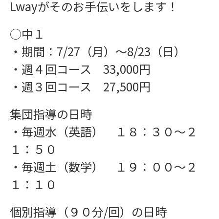
Lwayがそのお手伝いをします！
○中１
・期間：7/27（月）〜8/23（日）
・週４回コース 33,000円
・週３回コース 27,500円
インフォメーション
集団指導の日時
・毎週水（英語） １８：３０〜２
１：５０
・毎週土（数学） １９：００〜２
１：１０
個別指導（９０分/回）の日時
お問い合わせ