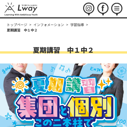
instagram
facebook
menu
トップページ
>
インフォメーション
>
学習指導
>
夏期講習 中１中２
夏期講習 中１中２