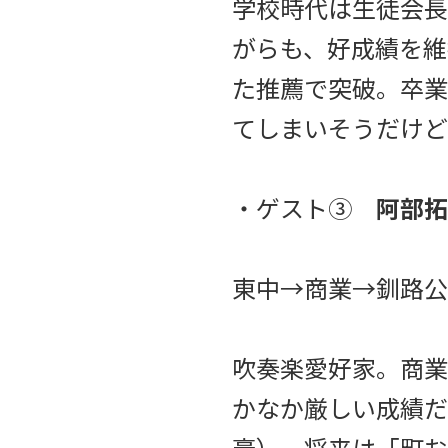
学校時代は生徒会長
がらも、好成績を維
た推薦で突破。卒業
てしまいそうだけど
・ゲスト③
阿部拓
東中→商業→釧路公
吹奏楽愛好家。商業
かなか厳しい成績だ
豪）。将来は「町お