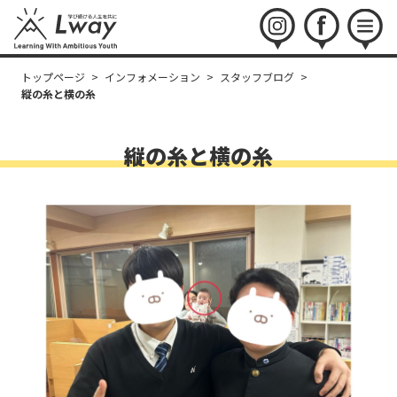
instagram
facebook
menu
トップページ
>
インフォメーション
>
スタッフブログ
>
縦の糸と横の糸
縦の糸と横の糸