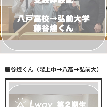
藤谷煌くん（階上中→八高→弘前大）