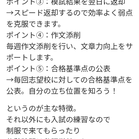
ポイント③：模試結果を翌日に返却
→スピード返却するので効率よく弱点
学習指導
を克服できます。
ポイント④：作文添削
毎週作文添削を行い、文章力向上をサ
ポートします。
ポイント⑤：合格基準点の公表
インフォメーション
→毎回志望校に対しての合格基準点を
公表。自分の立ち位置を知ろう！
というのが主な特徴。
それ以外にも入試の練習なので
制服で来てもらったり
お問い合わせ