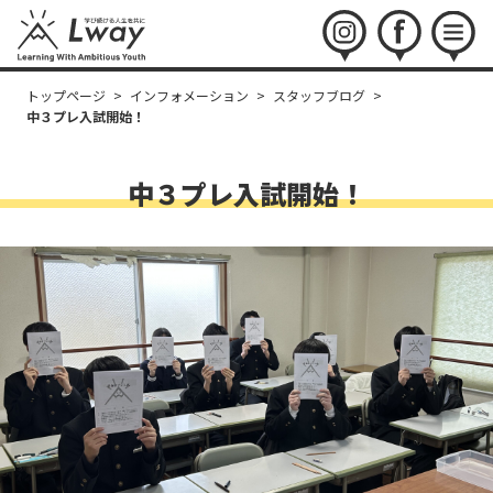
instagram
facebook
menu
トップページ
>
インフォメーション
>
スタッフブログ
>
中３プレ入試開始！
中３プレ入試開始！