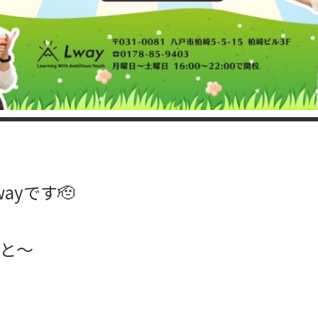
ayです🫡
と〜