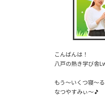
こんばんは！
八戸の熱き学び舎Lw
もう〜いくつ寝〜る
なつやすみぃ〜🎵