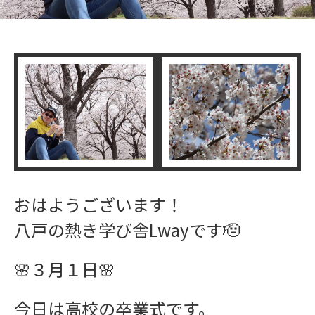
おはようございます！
八戸の熱き学び舎Lwayです🫡
🌸３月１日🌸
今日は高校の卒業式です。