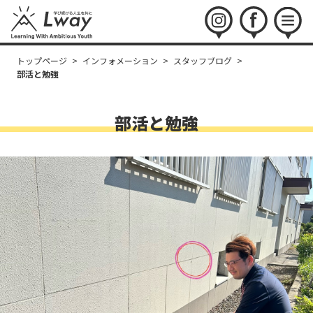
instagram
facebook
menu
トップページ
>
インフォメーション
>
スタッフブログ
>
部活と勉強
部活と勉強